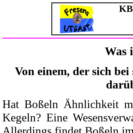
KBV
Was i
Von einem, der sich be
darü
Hat Boßeln Ähnlichkeit m
Kegeln? Eine Wesensverwand
Allerdings findet Boßeln im 